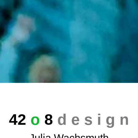
42
o
8
d e s i g n
Julia Wachsmuth