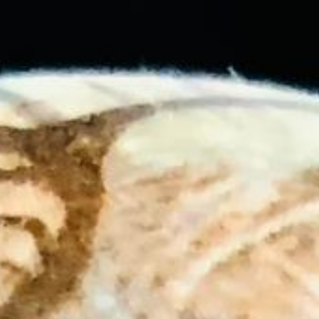
DE
Home
Art
Illustrationen
Über mich