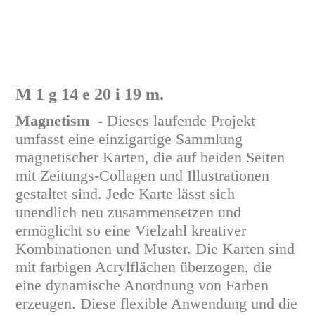
p_18_o_7_r_5_s_19_i_15_n#progression
r_5_s_9_s_20_a_14_c_5#restistance
s_9_g_8_t_12_i_14_e_19.sightlines
M 1 g 14 e 20 i 19 m.
Magnetism -
Dieses laufende Projekt
umfasst eine einzigartige Sammlung
magnetischer Karten, die auf beiden Seiten
mit Zeitungs-Collagen und Illustrationen
gestaltet sind. Jede Karte lässt sich
unendlich neu zusammensetzen und
ermöglicht so eine Vielzahl kreativer
Kombinationen und Muster. Die Karten sind
mit farbigen Acrylflächen überzogen, die
eine dynamische Anordnung von Farben
erzeugen. Diese flexible Anwendung und die