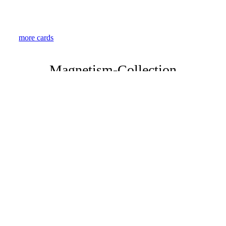
card_294
card_302
more cards
Magnetism-Collection
position_01
position_02
position_03
position_04
position_05
position_06