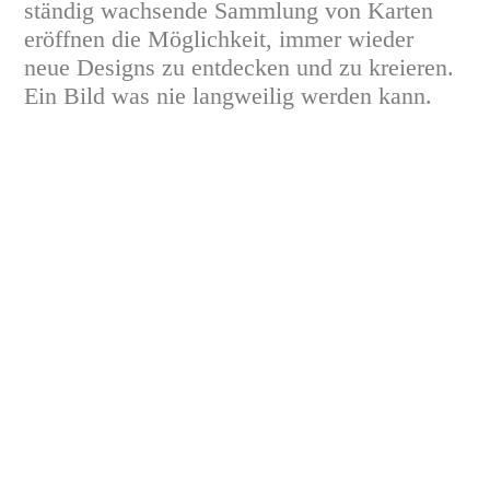
ständig wachsende Sammlung von Karten
eröffnen die Möglichkeit, immer wieder
neue Designs zu entdecken und zu kreieren.
Ein Bild was nie langweilig werden kann.
card_297
card_295
card_296
card_298
card_299
card_300
card_301